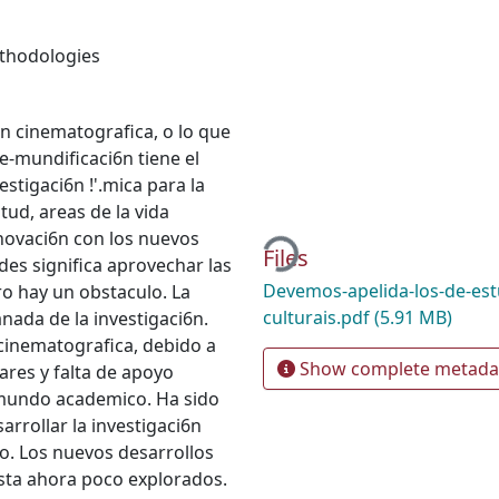
thodologies
6n cinematografica, o lo que
e-mundificaci6n tiene el
estigaci6n !'.mica para la
Loading...
tud, areas de la vida
nnovaci6n con los nuevos
Files
es significa aprovechar las
Devemos-apelida-los-de-est
ro hay un obstaculo. La
culturais.pdf
(5.91 MB)
ada de la investigaci6n.
cinematografica, debido a
Show complete metada
pares y falta de apoyo
l mundo academico. Ha sido
rrollar la investigaci6n
co. Los nuevos desarrollos
asta ahora poco explorados.