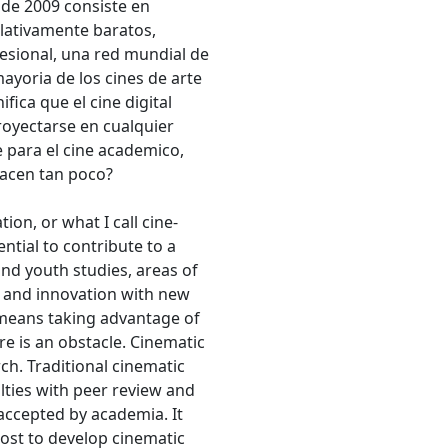
sde 2009 consiste en
elativamente baratos,
fesional, una red mundial de
mayoria de los cines de arte
fica que el cine digital
royectarse en cualquier
 para el cine academico,
hacen tan poco?
ion, or what I call cine-
ntial to contribute to a
nd youth studies, areas of
ss and innovation with new
 means taking advantage of
re is an obstacle. Cinematic
h. Traditional cinematic
ulties with peer review and
 accepted by academia. It
ost to develop cinematic