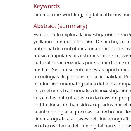
Keywords
cinema
,
cine-worlding
,
digital platforms
,
me
Abstract (summary)
Este articulo explora la investigaci6n-creaci
yo llamo cinemundificaci6n. De hecho, la cin
potencial de contribuir a una practica de inv
musica popular y los estudios sobre la juven
cultural caracterizadas por su apertura e i
medios. Ser consciente de estas oportunidad
tecnologias disponibles en la actualidad. Pe
producci6n cinematografica debe ir acompan
Los metodos tradicionales de investigaci6n 
sus costes, dificultades con la revision por 
institucional, no han sido aceptados por e
la antropologia la que mas ha hecho por desa
cinematografica a traves del cine etnografi
en el ecosistema del cine digital han sido h