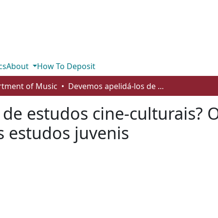
cs
About
How To Deposit
tment of Music
Devemos apelidá-los de estudos cine-culturais? O cine-mundificar da música popular e dos estudos juvenis
de estudos cine-culturais? 
 estudos juvenis