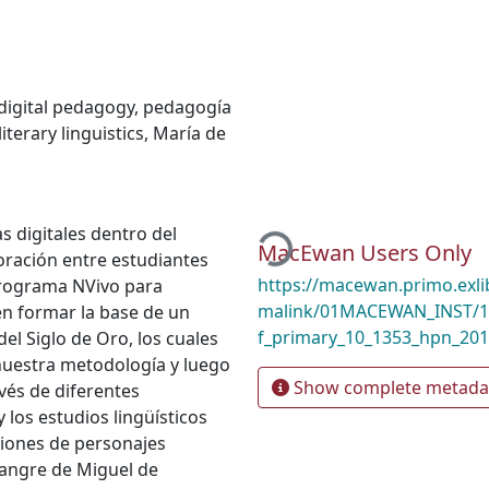
digital pedagogy
,
pedagogía
literary linguistics
,
María de
Loading...
 digitales dentro del
MacEwan Users Only
oración entre estudiantes
https://macewan.primo.exl
 programa NVivo para
malink/01MACEWAN_INST/1m
n formar la base de un
f_primary_10_1353_hpn_20
del Siglo de Oro, los cuales
s nuestra metodología y luego
Show complete metada
vés de diferentes
y los estudios lingüísticos
pciones de personajes
sangre de Miguel de