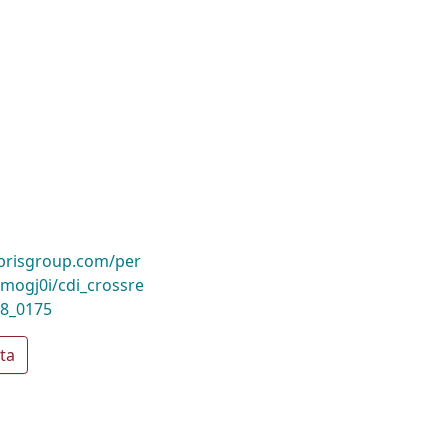
ibrisgroup.com/per
ogj0i/cdi_crossre
18_0175
ta