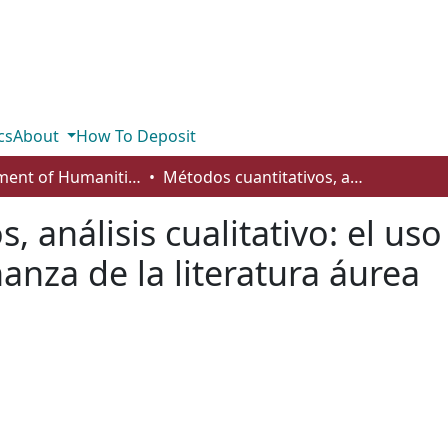
cs
About
How To Deposit
Department of Humanities
Métodos cuantitativos, análisis cualitativo: el uso de la tecnología moderna en la enseñanza de la literatura áurea
, análisis cualitativo: el uso
nza de la literatura áurea