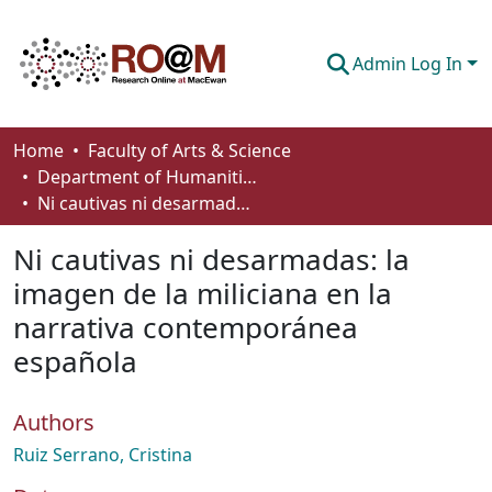
Admin Log In
Communities & Collections
Home
Faculty of Arts & Science
Department of Humanities
Browse
Ni cautivas ni desarmadas: la imagen de la miliciana en la narrativa contemporánea española
Statistics
Ni cautivas ni desarmadas: la
About
imagen de la miliciana en la
narrativa contemporánea
How To Deposit
española
Authors
Ruiz Serrano, Cristina