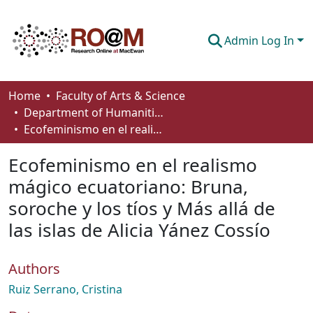
Admin Log In
Communities & Collections
Home
Faculty of Arts & Science
Department of Humanities
Browse
Ecofeminismo en el realismo mágico ecuatoriano: Bruna, soroche y los tíos y Más allá de las islas de Alicia Yánez Cossío
Statistics
Ecofeminismo en el realismo
About
mágico ecuatoriano: Bruna,
soroche y los tíos y Más allá de
How To Deposit
las islas de Alicia Yánez Cossío
Authors
Ruiz Serrano, Cristina