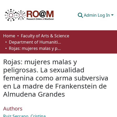
Admin Log In
Communities & Collections
Home
Faculty of Arts & Science
Department of Humanities
Browse
Rojas: mujeres malas y peligrosas. La sexualidad femenina como arma subversiva en La madre de Frankenstein de Almudena Grandes
Statistics
Rojas: mujeres malas y
About
peligrosas. La sexualidad
femenina como arma subversiva
How To Deposit
en La madre de Frankenstein de
Almudena Grandes
Authors
Ruiz Serrano, Cristina