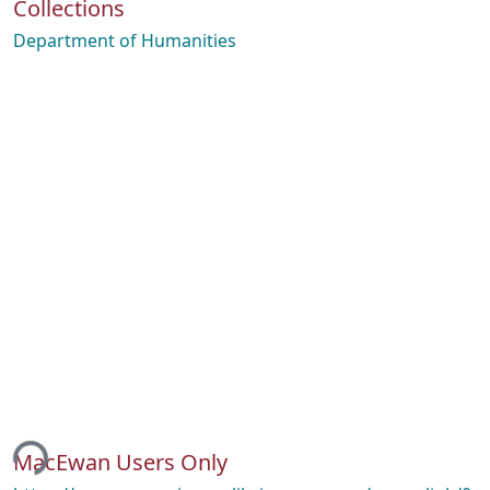
Collections
Department of Humanities
ing...
MacEwan Users Only