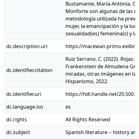
Bustamante, María-Antònia, Oli
Monforte son algunas de las es
metodología utilizada ha preval
mujer, la emancipación y la luch
sexualidad(es) femenina(s) y l
dc.description.uri
https://macewan.primo.exlibr
Ruiz Serrano, C. (2022). Rojas
Frankenstein de Almudena Grande
dc.identifier.citation
miradas, otras imágenes en la li
Hispanismo, 2022.
dc.identifier.uri
https://hdl.handle.net/20.500.
dc.language.iso
es
dc.rights
All Rights Reserved
dc.subject
Spanish literature -- history and