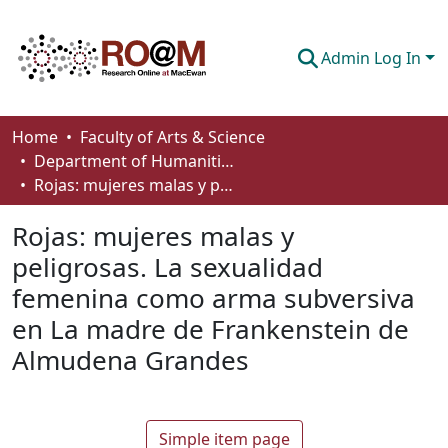
Admin Log In
Communities & Collections
Home
Faculty of Arts & Science
Department of Humanities
Browse
Rojas: mujeres malas y peligrosas. La sexualidad femenina como arma subversiva en La madre de Frankenstein de Almudena Grandes
Statistics
Rojas: mujeres malas y
About
peligrosas. La sexualidad
femenina como arma subversiva
How To Deposit
en La madre de Frankenstein de
Almudena Grandes
Simple item page