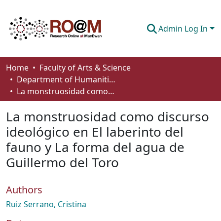
Admin Log In
Communities & Collections
Home
Faculty of Arts & Science
Department of Humanities
Browse
La monstruosidad como discurso ideológico en El laberinto del fauno y La forma del agua de Guillermo del Toro
Statistics
La monstruosidad como discurso
About
ideológico en El laberinto del
fauno y La forma del agua de
How To Deposit
Guillermo del Toro
Authors
Ruiz Serrano, Cristina