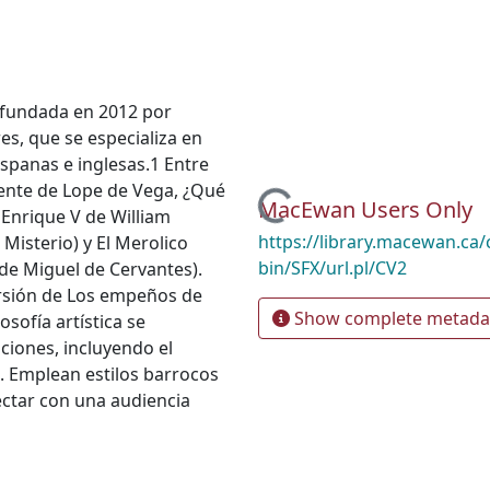
 fundada en 2012 por
es, que se especializa en
ispanas e inglesas.1 Entre
ente de Lope de Vega, ¿Qué
Loading...
MacEwan Users Only
Enrique V de William
https://library.macewan.ca/
Misterio) y El Merolico
bin/SFX/url.pl/CV2
de Miguel de Cervantes).
rsión de Los empeños de
Show complete metada
osofía artística se
iones, incluyendo el
do. Emplean estilos barrocos
ectar con una audiencia