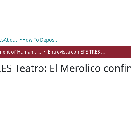
cs
About
How To Deposit
Department of Humanities
Entrevista con EFE TRES Teatro: El Merolico confinado
RES Teatro: El Merolico conf