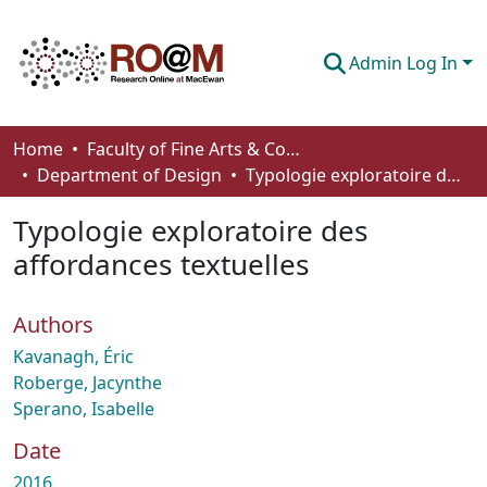
Admin Log In
Communities & Collections
Home
Faculty of Fine Arts & Communications
Department of Design
Typologie exploratoire des affordances textuelles
Browse
Typologie exploratoire des
Statistics
affordances textuelles
About
Authors
How To Deposit
Kavanagh, Éric
Roberge, Jacynthe
Sperano, Isabelle
Date
2016