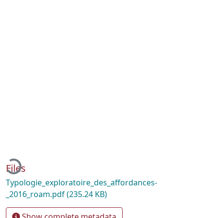
Loading...
Files
Typologie_exploratoire_des_affordances-
_2016_roam.pdf
(235.24 KB)
Show complete metadata